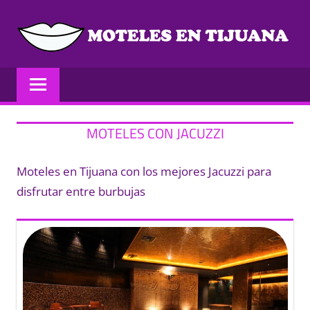
Saltar
al
contenido
MOTELES
Los
mejores
EN
moteles
de
TIJUANA
MOTELES CON JACUZZI
Tijuana
Precios
Moteles en Tijuana con los mejores Jacuzzi para
y
disfrutar entre burbujas
opiniones