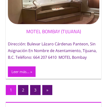
MOTEL BOMBAY (TIJUANA)
Dirección: Bulevar Lázaro Cárdenas Panteon, Sin
Asignación En Nombre de Asentamiento, Tijuana,
B.C. Teléfono: 664 207 6410 MOTEL Bombay
Leer más...
Paginación
Entradas
1
2
3
»
siguientes
de